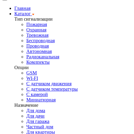
Главная
Каталог
Тип сигнализации
Пожарная
Охранная
Тревожная
Беспроводная
Проводная
Автономная
Радиоканальная
Комлпекты
Опции
GSM
WI-FI
С датчиком движения
С датчиком температуры
С камерой
Миниатюрная
Назначение
Для дома
Для дачи
Для гаража
Частный дом
Для квартиры