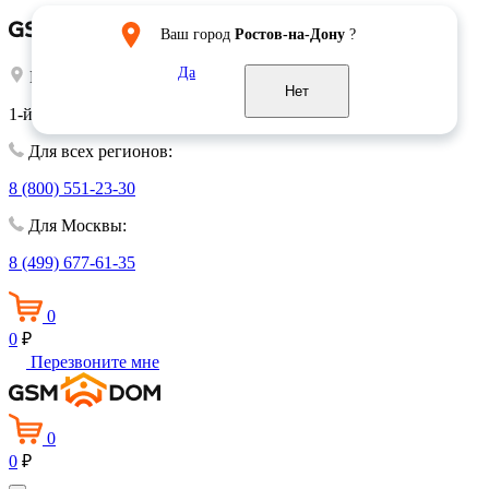
Ваш город
Ростов-на-Дону
?
Да
Выберите город:
Москва
Нет
1-й Волконский переулок, 15
Для всех регионов:
8 (800) 551-23-30
Для Москвы:
8 (499) 677-61-35
0
0
₽
Перезвоните мне
0
0
₽