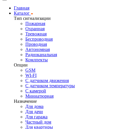
Главная
Каталог
Тип сигнализации
Пожарная
Охранная
Тревожная
Беспроводная
Проводная
Автономная
Радиоканальная
Комлпекты
Опции
GSM
WI-FI
С датчиком движения
С датчиком температуры
С камерой
Миниатюрная
Назначение
Для дома
Для дачи
Для гаража
Частный дом
Для квартиры