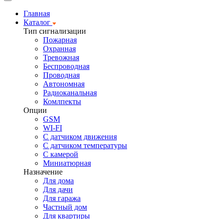
Главная
Каталог
Тип сигнализации
Пожарная
Охранная
Тревожная
Беспроводная
Проводная
Автономная
Радиоканальная
Комлпекты
Опции
GSM
WI-FI
С датчиком движения
С датчиком температуры
С камерой
Миниатюрная
Назначение
Для дома
Для дачи
Для гаража
Частный дом
Для квартиры