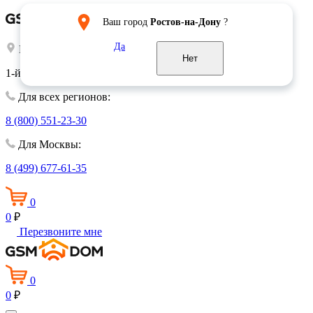
Ваш город
Ростов-на-Дону
?
Да
Выберите город:
Москва
Нет
1-й Волконский переулок, 15
Для всех регионов:
8 (800) 551-23-30
Для Москвы:
8 (499) 677-61-35
0
0
₽
Перезвоните мне
0
0
₽