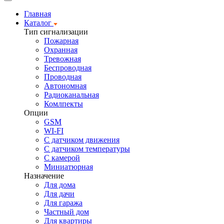
Главная
Каталог
Тип сигнализации
Пожарная
Охранная
Тревожная
Беспроводная
Проводная
Автономная
Радиоканальная
Комлпекты
Опции
GSM
WI-FI
С датчиком движения
С датчиком температуры
С камерой
Миниатюрная
Назначение
Для дома
Для дачи
Для гаража
Частный дом
Для квартиры