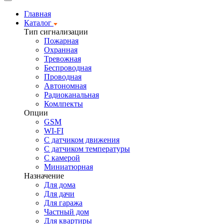
Главная
Каталог
Тип сигнализации
Пожарная
Охранная
Тревожная
Беспроводная
Проводная
Автономная
Радиоканальная
Комлпекты
Опции
GSM
WI-FI
С датчиком движения
С датчиком температуры
С камерой
Миниатюрная
Назначение
Для дома
Для дачи
Для гаража
Частный дом
Для квартиры